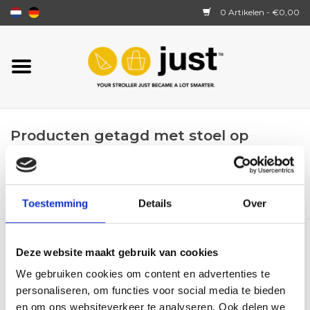
0 Artikelen - €0,00
Home
JustSit
Producten getagd met stoel op
Hoe werkt het?
kinderwagen
HOME
/
TAGS
/
STOEL OP KINDERWAGEN
Over ons
Toestemming
Details
Over
Losse onderdelen
Deze website maakt gebruik van cookies
Reviews
We gebruiken cookies om content en advertenties te
personaliseren, om functies voor social media te bieden
en om ons websiteverkeer te analyseren. Ook delen we