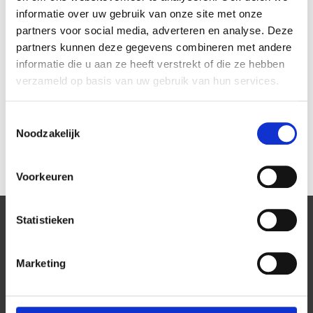
informatie over uw gebruik van onze site met onze
partners voor social media, adverteren en analyse. Deze
partners kunnen deze gegevens combineren met andere
informatie die u aan ze heeft verstrekt of die ze hebben
verzameld op basis van uw gebruik van hun services.
JustSit & Shop
JustSit & Shop Beige
Antraciet combi
combi
€124,95
€124,95
Toestemmingsselectie
Noodzakelijk
Voorkeuren
Statistieken
Meld je aan voor onze nieuwsbrief:
ABONNEER
Marketing