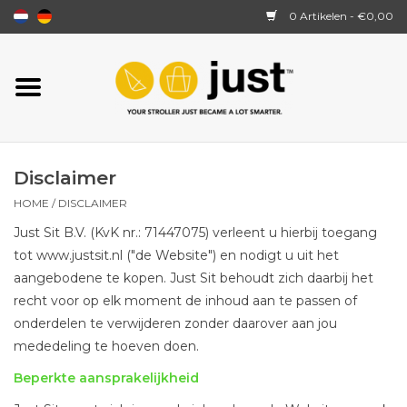
0 Artikelen - €0,00
Home
JustSit
Disclaimer
Hoe werkt het?
HOME
/
DISCLAIMER
Just Sit B.V. (KvK nr.: 71447075) verleent u hierbij toegang
Over ons
tot www.justsit.nl ("de Website") en nodigt u uit het
aangebodene te kopen. Just Sit behoudt zich daarbij het
Losse onderdelen
recht voor op elk moment de inhoud aan te passen of
onderdelen te verwijderen zonder daarover aan jou
Reviews
mededeling te hoeven doen.
Beperkte aansprakelijkheid