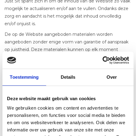
Just Sit spant zich in om de inhoud van de Website zo vaak
mogelijk te actualiseren en/of aan te vullen. Ondanks deze
zorg en aandacht is het mogelijk dat inhoud onvolledig
en/of onjuist is.
De op de Website aangeboden materialen worden
aangeboden zonder enige vorm van garantie of aanspraak
op juistheid. Deze materialen kunnen op elk moment
wijzigen zonder voorafgaande mededeling van Just Sit.
Just Sit garandeert evenmin dat de website foutloos of
ononderbroken zal functioneren.
Toestemming
Details
Over
Specifiek voor prijzen en andere informatie over producten
op de Website geldt een voorbehoud van kennelijke
programmeer- en typefouten. U kunt op basis van
Deze website maakt gebruik van cookies
dergelijke fouten geen overeenkomst claimen met Just Sit.
We gebruiken cookies om content en advertenties te
Gebruikers kunnen zelf inhoud plaatsen op de Website. Just
personaliseren, om functies voor social media te bieden
Sit oefent hierop geen voorafgaande controle of
en om ons websiteverkeer te analyseren. Ook delen we
redactioneel toezicht uit, maar zal klachten over
informatie over uw gebruik van onze site met onze
gebruikersinhoud serieus onderzoeken en waar nodig