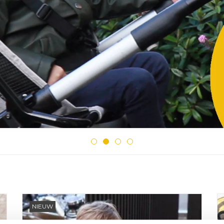
NIEUW
Just Sit is een extra zitje dat je eenvoudig op jouw
t
kinderwagen kunt plaatsen. Met dit product vervoer je met