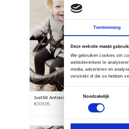
gemak een extra kind op je kinderwagen. Geschikt voor
kinderen vanaf 1 jaar en maximaal 15 kg.
TOEVOEGEN AAN WINKELWAGEN
Toestemming
Deze website maakt gebruik
We gebruiken cookies om cont
websiteverkeer te analyseren
media, adverteren en analys
verstrekt of die ze hebben v
Toestemmingsselectie
Noodzakelijk
JustSit Antraciet
€109,95