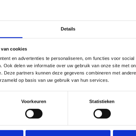
gemak een extra kind op je kinderwagen. Geschikt voor
kinderen vanaf 1 jaar en maximaal 15 kg.
TOEVOEGEN AAN WINKELWAGEN
Details
 van cookies
ent en advertenties te personaliseren, om functies voor social
. Ook delen we informatie over uw gebruik van onze site met on
e. Deze partners kunnen deze gegevens combineren met andere i
erzameld op basis van uw gebruik van hun services.
Voorkeuren
Statistieken
Just Sit Beige
€109,95