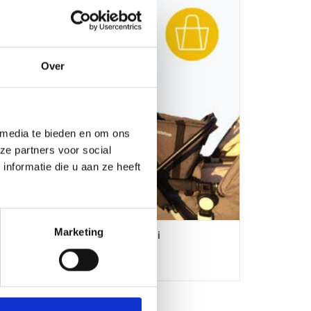
kinderwagenmerken gebruikt kan worden. Het frame met
zitje of boodschappenmand monteer je op de duw
TOEVOEGEN AAN WINKELWAGEN
Over
 media te bieden en om ons
ze partners voor social
nformatie die u aan ze heeft
Marketing
JustSit & Shop Antraciet combi
€124,95