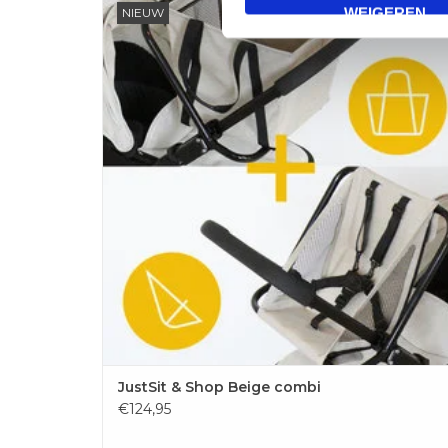
WEIGEREN
NIEUW
Just Sit & Shop is een uniek product ontwikkeld om het
leven van jonge gezinnen eenvoudiger te maken. Het
frame met zitje of boodschappenmand monteer je erg
eenvoudig. In het zitje zit jouw kind hoog en veilig. Hij ka
meekijken, meepraten en kan niet zom
TOEVOEGEN AAN WINKELWAGEN
JustSit & Shop Beige combi
€124,95