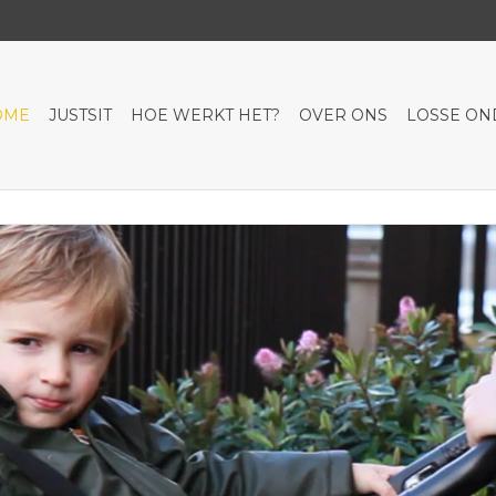
OME
JUSTSIT
HOE WERKT HET?
OVER ONS
LOSSE O