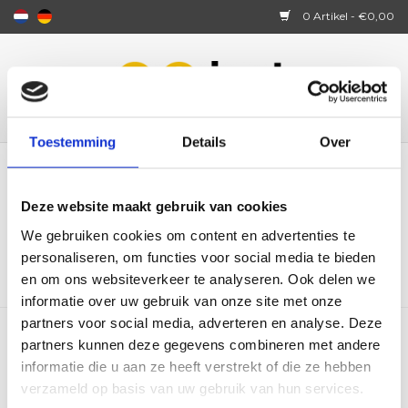
0 Artikel - €0,00
Startseite
JustSit
Toestemming
Details
Over
Artikel mit Schlagwort boodschappen
Wie funktioniert es?
met kinderwagen
Deze website maakt gebruik van cookies
STARTSEITE
/
SCHLAGWORTE
/
BOODSCHAPPEN MET
We gebruiken cookies om content en advertenties te
Über uns
KINDERWAGEN
personaliseren, om functies voor social media te bieden
en om ons websiteverkeer te analyseren. Ook delen we
Ersatzteile
informatie over uw gebruik van onze site met onze
partners voor social media, adverteren en analyse. Deze
Bewertungen
partners kunnen deze gegevens combineren met andere
Keine Produkte gefunden!...
informatie die u aan ze heeft verstrekt of die ze hebben
verzameld op basis van uw gebruik van hun services.