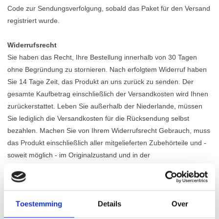
Code zur Sendungsverfolgung, sobald das Paket für den Versand
registriert wurde.
Widerrufsrecht
Sie haben das Recht, Ihre Bestellung innerhalb von 30 Tagen
ohne Begründung zu stornieren. Nach erfolgtem Widerruf haben
Sie 14 Tage Zeit, das Produkt an uns zurück zu senden. Der
gesamte Kaufbetrag einschließlich der Versandkosten wird Ihnen
zurückerstattet. Leben Sie außerhalb der Niederlande, müssen
Sie lediglich die Versandkosten für die Rücksendung selbst
bezahlen. Machen Sie von Ihrem Widerrufsrecht Gebrauch, muss
das Produkt einschließlich aller mitgelieferten Zubehörteile und -
soweit möglich - im Originalzustand und in der
Originalverpackung an Just Sit B.V. zurückgeschickt werden.
Möchten Sie von Ihrem Widerrufsrecht Gebrauch machen,
kontaktieren Sie uns bitte unter
info@justsit.nl
. Wir werden Ihnen
Toestemming
Details
Over
den Kaufbetrag innerhalb von 14 Tagen nach Anmeldung Ihrer
Retourensendung zurückerstatten, sofern das Produkt in gutem